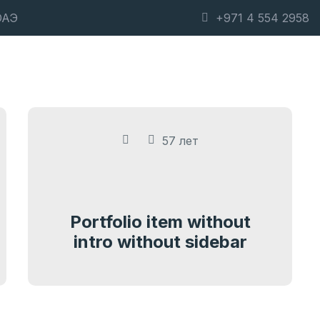
ОАЭ
+971 4 554 2958
Наши услуги
Наша команда
Наш
57 лет
Portfolio item without
intro without sidebar