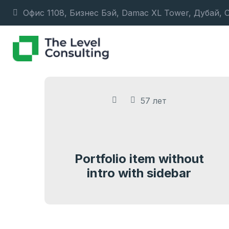
Офис 1108, Бизнес Бэй, Damac XL Tower, Дубай, 
57 лет
Portfolio item without
intro with sidebar