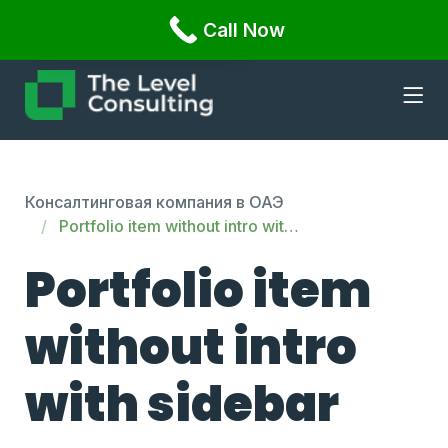
Офис 1108, Бизнес Бэй, Damac XL Tower, Дубай,
Call Now
English
Russian
Консалтинговая компания в ОАЭ
Portfolio item without intro with sidebar
Portfolio item
without intro
with sidebar